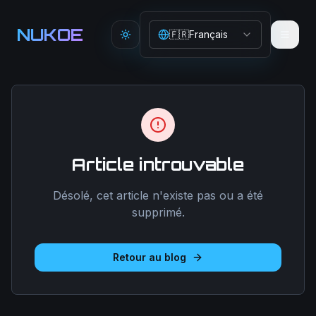
Aller au contenu principal
NUKOE
🇫🇷
Français
Toggle theme
Article introuvable
Désolé, cet article n'existe pas ou a été
supprimé.
Retour au blog