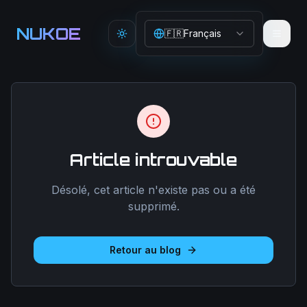
Aller au contenu principal
NUKOE
🇫🇷
Français
Toggle theme
Article introuvable
Désolé, cet article n'existe pas ou a été
supprimé.
Retour au blog