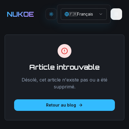
Aller au contenu principal
NUKOE
🇫🇷
Français
Toggle theme
Article introuvable
Désolé, cet article n'existe pas ou a été
supprimé.
Retour au blog