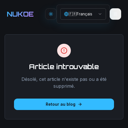
Aller au contenu principal
NUKOE
🇫🇷
Français
Toggle theme
Article introuvable
Désolé, cet article n'existe pas ou a été
supprimé.
Retour au blog