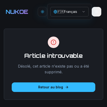
Aller au contenu principal
NUKOE
🇫🇷
Français
Toggle theme
Article introuvable
Désolé, cet article n'existe pas ou a été
supprimé.
Retour au blog