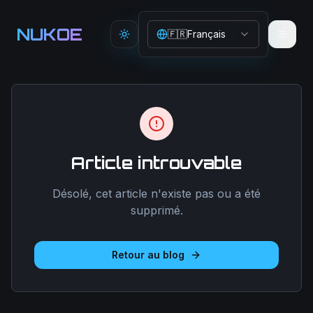
Aller au contenu principal
NUKOE
🇫🇷
Français
Toggle theme
Article introuvable
Désolé, cet article n'existe pas ou a été
supprimé.
Retour au blog