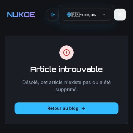
Aller au contenu principal
NUKOE
🇫🇷
Français
Toggle theme
Article introuvable
Désolé, cet article n'existe pas ou a été
supprimé.
Retour au blog