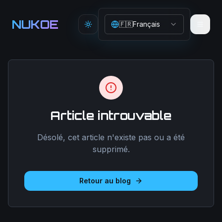
Aller au contenu principal
NUKOE
🇫🇷
Français
Toggle theme
Article introuvable
Désolé, cet article n'existe pas ou a été
supprimé.
Retour au blog