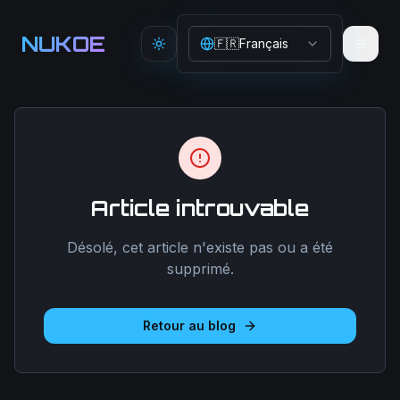
Aller au contenu principal
NUKOE
🇫🇷
Français
Toggle theme
Article introuvable
Désolé, cet article n'existe pas ou a été
supprimé.
Retour au blog