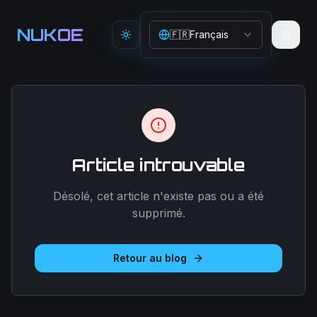
Aller au contenu principal
NUKOE
🇫🇷
Français
Toggle theme
Article introuvable
Désolé, cet article n'existe pas ou a été
supprimé.
Retour au blog