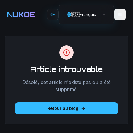
Aller au contenu principal
NUKOE
🇫🇷
Français
Toggle theme
Article introuvable
Désolé, cet article n'existe pas ou a été
supprimé.
Retour au blog