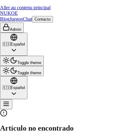
Aller au contenu principal
NUKOE
Blog
Juegos
Chat
Contacto
Admin
🇪🇸
Español
Toggle theme
Toggle theme
🇪🇸
Español
Artículo no encontrado